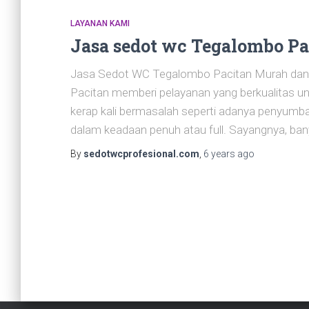
LAYANAN KAMI
Jasa sedot wc Tegalombo Pa
Jasa Sedot WC Tegalombo Pacitan Murah dan 
Pacitan memberi pelayanan yang berkualitas u
kerap kali bermasalah seperti adanya penyum
dalam keadaan penuh atau full. Sayangnya, ba
By
sedotwcprofesional.com
,
6 years
ago