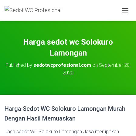
T
O
G
G
L
Harga sedot wc Solokuro
E
N
Lamongan
A
V
Published by
sedotwcprofesional.com
on
September 20,
I
2020
G
A
T
I
O
N
Harga Sedot WC Solokuro Lamongan Murah
Dengan Hasil Memuaskan
Jasa sedot WC Solokuro Lamongan Jasa merupakan