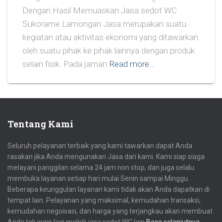
Dengan Hasil Memuaskan Jasa sedot WC
Sukorame Lamongan Jasa merupakan suatu
kegiatan atau aktivitas ekonomi yang ditawarkan
oleh suatu pihak ke pihak lainnya dengan produk
selain fisik. Pada jaman
Read more…
Tentang Kami
Seluruh pelayanan terbaik yang kami tawarkan dapat Anda
rasakan jika Anda mengunakan Jasa dari kami. Kami siap siaga
melayani panggilan selama 24 jam non stop, dan juga selalu
membuka layanan setiap hari mulai Senin sampai Minggu.
Beberapa keunggulan layanan kami tidak akan Anda dapatkan di
tempat lain. Pelayanan yang maksimal, kemudahan transaksi,
kemudahan negoisasi, dan harga yang terjangkau akan membuat