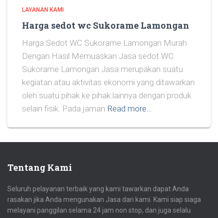
LAYANAN KAMI
Harga sedot wc Sukorame Lamongan
Harga Sedot WC Sukorame Lamongan Murah
Dengan Hasil Memuaskan Jasa sedot WC
Sukorame Lamongan Jasa merupakan suatu
kegiatan atau aktivitas ekonomi yang ditawarkan
oleh suatu pihak ke pihak lainnya dengan produk
selain fisik. Pada jaman
Read more…
Tentang Kami
Seluruh pelayanan terbaik yang kami tawarkan dapat Anda
rasakan jika Anda mengunakan Jasa dari kami. Kami siap siaga
melayani panggilan selama 24 jam non stop, dan juga selalu