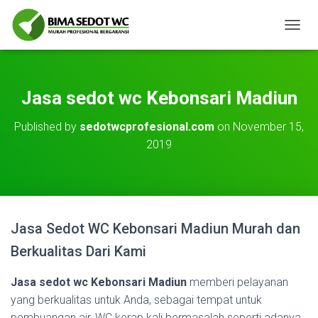
T
O
G
G
L
Jasa sedot wc Kebonsari Madiun
E
N
Published by
sedotwcprofesional.com
on
November 15,
A
2019
V
I
G
A
T
I
O
Jasa Sedot WC Kebonsari Madiun Murah dan
N
Berkualitas Dari Kami
Jasa sedot wc Kebonsari Madiun
memberi pelayanan
yang berkualitas untuk Anda, sebagai tempat untuk
pembuangan air, WC kerap kali bermasalah seperti adanya