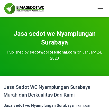
T
O
G
G
L
Jasa sedot wc Nyamplungan
E
N
Surabaya
A
V
Published by
sedotwcprofesional.com
on
January 24,
I
2020
G
A
T
I
O
N
Jasa Sedot WC Nyamplungan Surabaya
Murah dan Berkualitas Dari Kami
Jasa sedot wc Nyamplungan Surabaya
memberi