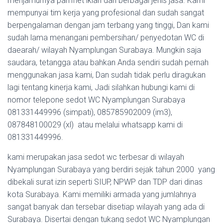
menjamurnya pamflet iklan dari berbagai jenis jasa. Kami
mempunyai tim kerja yang profesional dan sudah sangat
berpengalaman dengan jam terbang yang tinggi, Dan kami
sudah lama menangani pembersihan/ penyedotan WC di
daearah/ wilayah Nyamplungan Surabaya. Mungkin saja
saudara, tetangga atau bahkan Anda sendiri sudah pernah
menggunakan jasa kami, Dan sudah tidak perlu diragukan
lagi tentang kinerja kami, Jadi silahkan hubungi kami di
nomor telepone sedot WC Nyamplungan Surabaya
081331449996 (simpati), 085785902009 (im3),
087848100029 (xl) atau melalui whatsapp kami di
081331449996.
kami merupakan jasa sedot wc terbesar di wilayah
Nyamplungan Surabaya yang berdiri sejak tahun 2000 yang
dibekali surat izin seperti SIUP, NPWP dan TDP dari dinas
kota Surabaya. Kami memiliki armada yang jumlahnya
sangat banyak dan tersebar disetiap wilayah yang ada di
Surabaya. Disertai dengan tukang sedot WC Nyamplungan