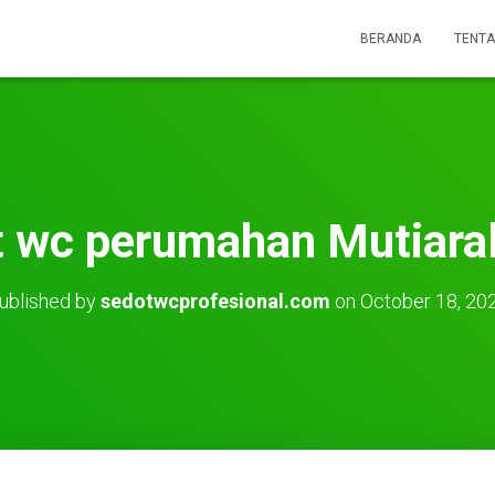
BERANDA
TENTA
t wc perumahan Mutiaral
ublished by
sedotwcprofesional.com
on
October 18, 20