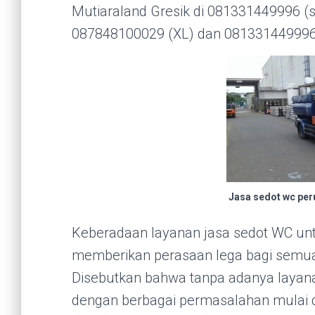
Mutiaraland Gresik di 081331449996 (
087848100029 (XL) dan 081331449996
Jasa sedot wc pe
Keberadaan layanan jasa sedot WC un
memberikan perasaan lega bagi semu
Disebutkan bahwa tanpa adanya layanan
dengan berbagai permasalahan mulai d