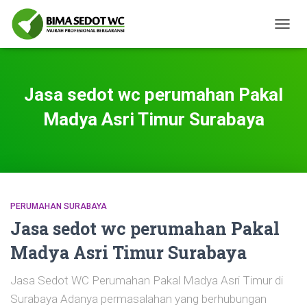
TOGG
NAVIG
Jasa sedot wc perumahan Pakal
Madya Asri Timur Surabaya
PERUMAHAN SURABAYA
Jasa sedot wc perumahan Pakal
Madya Asri Timur Surabaya
Jasa Sedot WC Perumahan Pakal Madya Asri Timur di
Surabaya Adanya permasalahan yang berhubungan