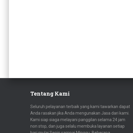
Tentang Kami
Seluruh pelayanan terbaik yang kami tawarkan dapat
Anda rasakan jika Anda mengunakan Jasa dari kami.
Kami siap siaga melayani panggilan selama 24 jam
non stop, dan juga selalu membuka layanan setiap
hari mulai Senin sampai Minggu. Beberapa