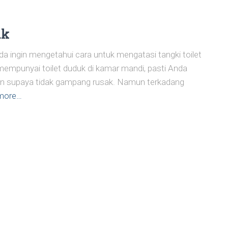
ak
a ingin mengetahui cara untuk mengatasi tangki toilet
 mempunyai toilet duduk di kamar mandi, pasti Anda
rutin supaya tidak gampang rusak. Namun terkadang
more…