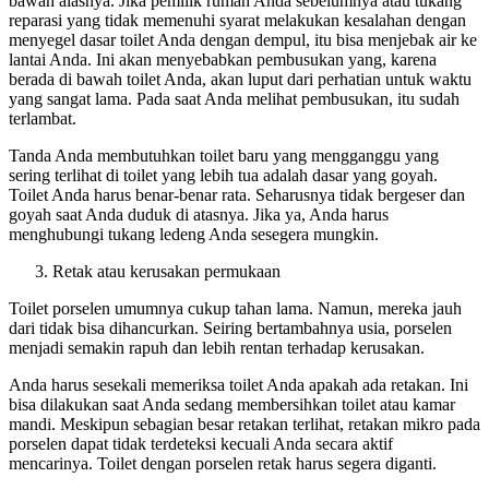
bawah alasnya. Jika pemilik rumah Anda sebelumnya atau tukang
reparasi yang tidak memenuhi syarat melakukan kesalahan dengan
menyegel dasar toilet Anda dengan dempul, itu bisa menjebak air ke
lantai Anda. Ini akan menyebabkan pembusukan yang, karena
berada di bawah toilet Anda, akan luput dari perhatian untuk waktu
yang sangat lama. Pada saat Anda melihat pembusukan, itu sudah
terlambat.
Tanda Anda membutuhkan toilet baru
yang mengganggu yang
sering terlihat di toilet yang lebih tua adalah dasar yang goyah.
Toilet Anda harus benar-benar rata. Seharusnya tidak bergeser dan
goyah saat Anda duduk di atasnya. Jika ya, Anda harus
menghubungi tukang ledeng Anda sesegera mungkin.
Retak atau kerusakan permukaan
Toilet porselen umumnya cukup tahan lama. Namun, mereka jauh
dari tidak bisa dihancurkan. Seiring bertambahnya usia, porselen
menjadi semakin rapuh dan lebih rentan terhadap kerusakan.
Anda harus sesekali memeriksa toilet Anda apakah ada retakan. Ini
bisa dilakukan saat Anda sedang membersihkan toilet atau kamar
mandi. Meskipun sebagian besar retakan terlihat, retakan mikro pada
porselen dapat tidak terdeteksi kecuali Anda secara aktif
mencarinya. Toilet dengan porselen retak harus segera diganti.