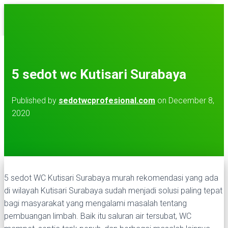
TOGGLE NAVIGATION
BERANDA
TENTANG KAMI
KONTAK KAMI
5 sedot wc Kutisari Surabaya
LAYANAN KAMI
VIDEO
Published by
sedotwcprofesional.com
on
December 8,
2020
5 sedot WC Kutisari Surabaya murah rekomendasi yang ada
di wilayah Kutisari Surabaya sudah menjadi solusi paling tepat
bagi masyarakat yang mengalami masalah tentang
pembuangan limbah. Baik itu saluran air tersubat, WC