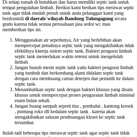
Di setiap rumah di butuhkan dan harus memiliki septic tank untuk
tempat pengolahan limbah. Berikut kami berikan tips merawat septic
tank agar tidak mudah penuh untuk anda pelanggan kami yang
berdomisili
di daerah/ wilayah Bandung Tulungagung
secara
gratis karena tidak semua perusahaan jasa sedot wc mau
memberikan tips ini.
Menggunakan air seperlunya, Air yang berlebihan akan
mempercepat penuhnya septic tank yang mengakibatkan tidak
efektifnya kinerja sistem septic tank, Bakteri pengurai limbah
septic tank memerlukan waktu retensi untuk mengelolah
limbah.
Jangan bunuh mesin septic tank yaitu bakteri pengurai limbah
yang tumbuh dan berkembang alami didalam septic tank
dengan cara membuang cairan deterjen dan pemutih ke dalam
septic tank.
Menambahkan septic tank dengan bakteri khusus yang disain
khusus untuk mempercepat proses penguraian limbah minimal
enam bulan sekali.
Jangan buang sampah seperti tisu , pembalut , kantong kresek
, puntung roko dll kedalam septic tank . karena akan
mengakibatkan saluran pembuangan kloset ke septic tank
tersumbat.
Itulah tadi beberapa tips merawat septic tank agar septic tank tidak