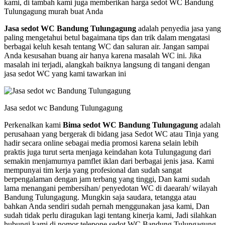
kami, di tambah kami juga memberikan harga sedot WC Bandung
Tulungagung murah buat Anda
Jasa sedot WC Bandung Tulungagung
adalah penyedia jasa yang
paling mengetahui betul bagaimana tips dan trik dalam mengatasi
berbagai keluh kesah tentang WC dan saluran air. Jangan sampai
Anda kesusahan buang air hanya karena masalah WC ini. Jika
masalah ini terjadi, alangkah baiknya langsung di tangani dengan
jasa sedot WC yang kami tawarkan ini
Jasa sedot wc Bandung Tulungagung
Perkenalkan kami
Bima sedot WC Bandung Tulungagung
adalah
perusahaan yang bergerak di bidang jasa Sedot WC atau Tinja yang
hadir secara online sebagai media promosi karena selain lebih
praktis juga turut serta menjaga keindahan kota Tulungagung dari
semakin menjamurnya pamflet iklan dari berbagai jenis jasa. Kami
mempunyai tim kerja yang profesional dan sudah sangat
berpengalaman dengan jam terbang yang tinggi, Dan kami sudah
lama menangani pembersihan/ penyedotan WC di daearah/ wilayah
Bandung Tulungagung. Mungkin saja saudara, tetangga atau
bahkan Anda sendiri sudah pernah menggunakan jasa kami, Dan
sudah tidak perlu diragukan lagi tentang kinerja kami, Jadi silahkan
hubungi kami di nomor telepone sedot WC Bandung Tulungagung