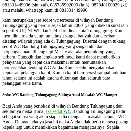
081331449996 (simpati), 085785902009 (im3), 087848100029 (xl)
atau melalui whatsapp kami di 081331449996.
kami merupakan jasa sedot wc terbesar di wilayah Bandung
Tulungagung yang berdiri sejak tahun 2000 yang dibekali surat izin
seperti SIUP, NPWP dan TDP dari dinas kota Tulungagung. Kami
memiliki armada yang jumlahnya sangat banyak dan tersebar
disetiap wilayah yang ada di Tulungagung. Disertai dengan tukang
sedot WC Bandung Tulungagung yang sangat ahli dan
berpengalaman, di lengkapi Mesin/ alat-alat pendukung yang
terbaru, Canggih dan lengkap sehingga kami dapat memberikan
pelayanan yang cepat dan maksimal untuk menuntaskan
permasalahan tentang WC Anda. Kami selalu mengutamakan
kepuasan pelanggan kami, Karena kami beroperasi sampai puluhan
tahun selama ini adalah karena dukungan dari seluruh para
pelanggan setia kami.
Sedot WC Bandung Tulungagung Ahlinya Atasi Masalah WC Mampet
Bagi Anda yang berlokasi di wilayah Bandung Tulungagung dan
sekitarnya maka Bima
jasa sedot WC
Bandung Tulungagung hadir
sebagai solusi yang akan siap sedia mengatasi masalah seputar WC
Anda. Dengan adanya jasa ini maka Anda tidak perlu merasa pusing
kepala lagi untuk memikirkan bagaimana mengatasinya. Segala