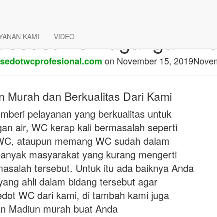
a sedot wc Dagangan Ma
YANAN KAMI
VIDEO
on
November 15, 2019
Novem
sedotwcprofesional.com
Murah dan Berkualitas Dari Kami
beri pelayanan yang berkualitas untuk
n air, WC kerap kali bermasalah seperti
n WC, ataupun memang WC sudah dalam
banyak masyarakat yang kurang mengerti
alah tersebut. Untuk itu ada baiknya Anda
ang ahli dalam bidang tersebut agar
sedot WC dari kami, di tambah kami juga
n Madiun murah buat Anda