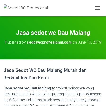
T
O
G
G
L
Jasa sedot wc Dau Malang
E
N
Published by
sedotwcprofesional.com
on
June 10, 2019
A
V
I
G
A
T
Jasa Sedot WC Dau Malang Murah dan
I
O
Berkualitas Dari Kami
N
Jasa sedot wc Dau Malang
memberi pelayanan yang
berkualitas untuk Anda, sebagai tempat untuk pembuangan
air, WC kerap kali bermasalah seperti adanya penyumbatan
di area saluran WC, ataupun memang WC sudah dalam