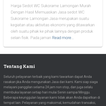
Harga Sedot WC Sukorame Lamongan Murah
Dengan Hasil Memuaskan Jasa sedot WC
Sukorame Lamongan Jasa merupakan suatu
kegiatan atau aktivitas ekonomi yang ditawarkan
oleh suatu pihak ke pihak lainnya dengan produk
selain fisik. Pada jaman
Read more…
Tentang Kami
Seluruh pelayanan terbaik yang kami tawarkan dapat Anda
rasakan jika Anda mengunakan Jasa dari kami. Kami siap siaga
melayani panggilan selama 24 jam non stop, dan juga selalu
membuka layanan setiap hari mulai Senin sampai Minggu.
Beberapa keunggulan layanan kami tidak akan Anda dapatkan di
tempat lain. Pelayanan yang maksimal, kemudahan transaksi,