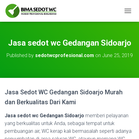
T
O
G
G
L
Jasa sedot wc Gedangan Sidoarjo
E
N
Published by
sedotwcprofesional.com
on
June 25, 2019
A
V
I
G
A
T
Jasa Sedot WC Gedangan Sidoarjo Murah
I
O
dan Berkualitas Dari Kami
N
Jasa sedot wc Gedangan Sidoarjo
memberi pelayanan
yang berkualitas untuk Anda, sebagai tempat untuk
pembuangan air, WC kerap kali bermasalah seperti adanya
penyumbatan di area saluran WC, ataupun memang WC