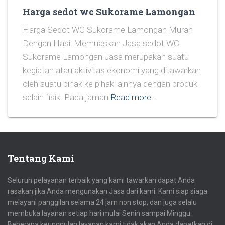
Harga sedot wc Sukorame Lamongan
Harga Sedot WC Sukorame Lamongan Murah
Dengan Hasil Memuaskan Jasa sedot WC
Sukorame Lamongan Jasa merupakan suatu
kegiatan atau aktivitas ekonomi yang ditawarkan
oleh suatu pihak ke pihak lainnya dengan produk
selain fisik. Pada jaman
Read more…
Tentang Kami
Seluruh pelayanan terbaik yang kami tawarkan dapat Anda
rasakan jika Anda mengunakan Jasa dari kami. Kami siap siaga
melayani panggilan selama 24 jam non stop, dan juga selalu
membuka layanan setiap hari mulai Senin sampai Minggu.
Beberapa keunggulan layanan kami tidak akan Anda dapatkan di