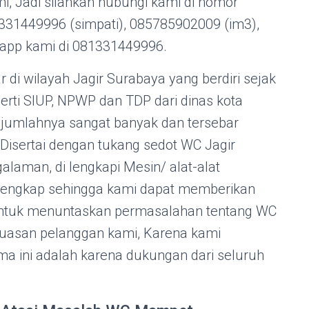
mi, Jadi silahkan hubungi kami di nomor
331449996 (simpati), 085785902009 (im3),
sapp kami di 081331449996.
di wilayah Jagir Surabaya yang berdiri sejak
perti SIUP, NPWP dan TDP dari dinas kota
jumlahnya sangat banyak dan tersebar
 Disertai dengan tukang sedot WC Jagir
alaman, di lengkapi Mesin/ alat-alat
 lengkap sehingga kami dapat memberikan
untuk menuntaskan permasalahan tentang WC
uasan pelanggan kami, Karena kami
a ini adalah karena dukungan dari seluruh