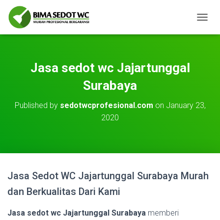
T
O
G
G
L
Jasa sedot wc Jajartunggal
E
N
Surabaya
A
V
Published by
sedotwcprofesional.com
on
January 23,
I
2020
G
A
T
I
O
N
Jasa Sedot WC Jajartunggal Surabaya Murah
dan Berkualitas Dari Kami
Jasa sedot wc Jajartunggal Surabaya
memberi