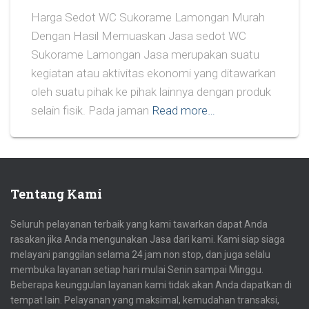
Harga Sedot WC Sukorame Lamongan Murah
Dengan Hasil Memuaskan Jasa sedot WC
Sukorame Lamongan Jasa merupakan suatu
kegiatan atau aktivitas ekonomi yang ditawarkan
oleh suatu pihak ke pihak lainnya dengan produk
selain fisik. Pada jaman
Read more…
Tentang Kami
Seluruh pelayanan terbaik yang kami tawarkan dapat Anda
rasakan jika Anda mengunakan Jasa dari kami. Kami siap siaga
melayani panggilan selama 24 jam non stop, dan juga selalu
membuka layanan setiap hari mulai Senin sampai Minggu.
Beberapa keunggulan layanan kami tidak akan Anda dapatkan di
tempat lain. Pelayanan yang maksimal, kemudahan transaksi,