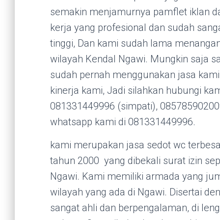
semakin menjamurnya pamflet iklan da
kerja yang profesional dan sudah san
tinggi, Dan kami sudah lama menanga
wilayah Kendal Ngawi. Mungkin saja sa
sudah pernah menggunakan jasa kami, D
kinerja kami, Jadi silahkan hubungi k
081331449996 (simpati), 085785902009
whatsapp kami di 081331449996.
kami merupakan jasa sedot wc terbesar
tahun 2000 yang dibekali surat izin se
Ngawi. Kami memiliki armada yang jum
wilayah yang ada di Ngawi. Disertai d
sangat ahli dan berpengalaman, di len