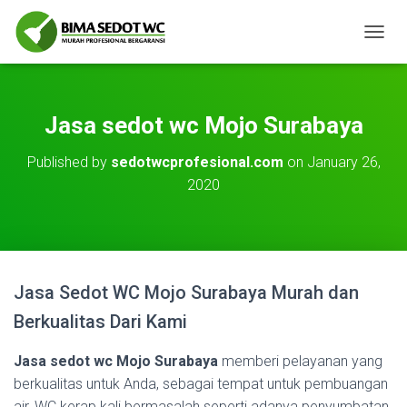
T
O
G
G
L
Jasa sedot wc Mojo Surabaya
E
N
Published by
sedotwcprofesional.com
on
January 26,
A
2020
V
I
G
A
T
I
O
Jasa Sedot WC Mojo Surabaya Murah dan
N
Berkualitas Dari Kami
Jasa sedot wc Mojo Surabaya
memberi pelayanan yang
berkualitas untuk Anda, sebagai tempat untuk pembuangan
air, WC kerap kali bermasalah seperti adanya penyumbatan