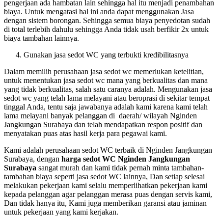
pengerjaan ada hambatan lain sehingga hal itu menjadi penambahan
biaya. Untuk mengatasi hal ini anda dapat menggunakan Jasa
dengan sistem borongan. Sehingga semua biaya penyedotan sudah
di total terlebih dahulu sehingga Anda tidak usah berfikir 2x untuk
biaya tambahan lainnya.
Gunakan jasa sedot WC yang terbukti kredibilitasnya
Dalam memilih perusahaan jasa sedot wc memerlukan ketelitian,
untuk menentukan jasa sedot wc mana yang berkualitas dan mana
yang tidak berkualitas, salah satu caranya adalah. Mengunakan jasa
sedot wc yang telah lama melayani atau beroprasi di sekitar tempat
tinggal Anda, tentu saja jawabanya adalah kami karena kami telah
lama melayani banyak pelanggan di daerah/ wilayah Nginden
Jangkungan Surabaya dan telah mendapatkan respon positif dan
menyatakan puas atas hasil kerja para pegawai kami.
Kami adalah perusahaan sedot WC terbaik di Nginden Jangkungan
Surabaya, dengan
harga sedot WC Nginden Jangkungan
Surabaya
sangat murah dan kami tidak pernah minta tambahan-
tambahan biaya seperti jasa sedot WC lainnya, Dan setiap selesai
melakukan pekerjaan kami selalu memperlihatkan pekerjaan kami
kepada pelanggan agar pelanggan merasa puas dengan servis kami,
Dan tidak hanya itu, Kami juga memberikan garansi atau jaminan
untuk pekerjaan yang kami kerjakan.