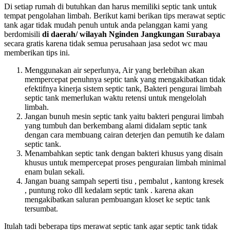
Di setiap rumah di butuhkan dan harus memiliki septic tank untuk
tempat pengolahan limbah. Berikut kami berikan tips merawat septic
tank agar tidak mudah penuh untuk anda pelanggan kami yang
berdomisili
di daerah/ wilayah Nginden Jangkungan Surabaya
secara gratis karena tidak semua perusahaan jasa sedot wc mau
memberikan tips ini.
Menggunakan air seperlunya, Air yang berlebihan akan
mempercepat penuhnya septic tank yang mengakibatkan tidak
efektifnya kinerja sistem septic tank, Bakteri pengurai limbah
septic tank memerlukan waktu retensi untuk mengelolah
limbah.
Jangan bunuh mesin septic tank yaitu bakteri pengurai limbah
yang tumbuh dan berkembang alami didalam septic tank
dengan cara membuang cairan deterjen dan pemutih ke dalam
septic tank.
Menambahkan septic tank dengan bakteri khusus yang disain
khusus untuk mempercepat proses penguraian limbah minimal
enam bulan sekali.
Jangan buang sampah seperti tisu , pembalut , kantong kresek
, puntung roko dll kedalam septic tank . karena akan
mengakibatkan saluran pembuangan kloset ke septic tank
tersumbat.
Itulah tadi beberapa tips merawat septic tank agar septic tank tidak