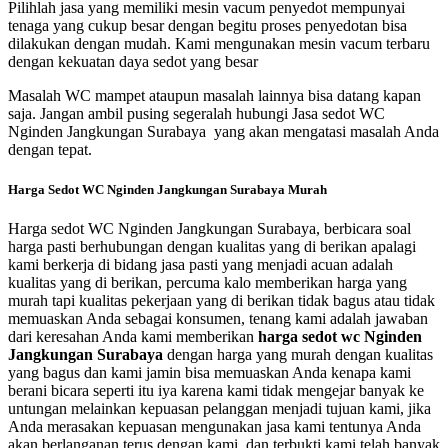
Pilihlah jasa yang memiliki mesin vacum penyedot mempunyai
tenaga yang cukup besar dengan begitu proses penyedotan bisa
dilakukan dengan mudah. Kami mengunakan mesin vacum terbaru
dengan kekuatan daya sedot yang besar
Masalah WC mampet ataupun masalah lainnya bisa datang kapan
saja. Jangan ambil pusing segeralah hubungi Jasa sedot WC
Nginden Jangkungan Surabaya yang akan mengatasi masalah Anda
dengan tepat.
Harga Sedot WC Nginden Jangkungan Surabaya Murah
Harga sedot WC Nginden Jangkungan Surabaya, berbicara soal
harga pasti berhubungan dengan kualitas yang di berikan apalagi
kami berkerja di bidang jasa pasti yang menjadi acuan adalah
kualitas yang di berikan, percuma kalo memberikan harga yang
murah tapi kualitas pekerjaan yang di berikan tidak bagus atau tidak
memuaskan Anda sebagai konsumen, tenang kami adalah jawaban
dari keresahan Anda kami memberikan
harga sedot wc Nginden
Jangkungan Surabaya
dengan harga yang murah dengan kualitas
yang bagus dan kami jamin bisa memuaskan Anda kenapa kami
berani bicara seperti itu iya karena kami tidak mengejar banyak ke
untungan melainkan kepuasan pelanggan menjadi tujuan kami, jika
Anda merasakan kepuasan mengunakan jasa kami tentunya Anda
akan berlanganan terus dengan kami, dan terbukti kami telah banyak