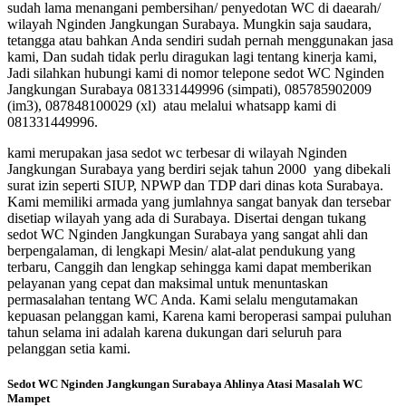
sudah lama menangani pembersihan/ penyedotan WC di daearah/
wilayah Nginden Jangkungan Surabaya. Mungkin saja saudara,
tetangga atau bahkan Anda sendiri sudah pernah menggunakan jasa
kami, Dan sudah tidak perlu diragukan lagi tentang kinerja kami,
Jadi silahkan hubungi kami di nomor telepone sedot WC Nginden
Jangkungan Surabaya 081331449996 (simpati), 085785902009
(im3), 087848100029 (xl) atau melalui whatsapp kami di
081331449996.
kami merupakan jasa sedot wc terbesar di wilayah Nginden
Jangkungan Surabaya yang berdiri sejak tahun 2000 yang dibekali
surat izin seperti SIUP, NPWP dan TDP dari dinas kota Surabaya.
Kami memiliki armada yang jumlahnya sangat banyak dan tersebar
disetiap wilayah yang ada di Surabaya. Disertai dengan tukang
sedot WC Nginden Jangkungan Surabaya yang sangat ahli dan
berpengalaman, di lengkapi Mesin/ alat-alat pendukung yang
terbaru, Canggih dan lengkap sehingga kami dapat memberikan
pelayanan yang cepat dan maksimal untuk menuntaskan
permasalahan tentang WC Anda. Kami selalu mengutamakan
kepuasan pelanggan kami, Karena kami beroperasi sampai puluhan
tahun selama ini adalah karena dukungan dari seluruh para
pelanggan setia kami.
Sedot WC Nginden Jangkungan Surabaya Ahlinya Atasi Masalah WC
Mampet