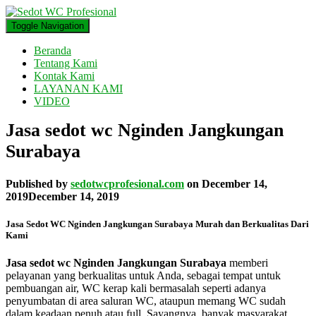
Toggle Navigation
Beranda
Tentang Kami
Kontak Kami
LAYANAN KAMI
VIDEO
Jasa sedot wc Nginden Jangkungan
Surabaya
Published by
sedotwcprofesional.com
on
December 14,
2019
December 14, 2019
Jasa Sedot WC Nginden Jangkungan Surabaya Murah dan Berkualitas Dari
Kami
Jasa sedot wc Nginden Jangkungan Surabaya
memberi
pelayanan yang berkualitas untuk Anda, sebagai tempat untuk
pembuangan air, WC kerap kali bermasalah seperti adanya
penyumbatan di area saluran WC, ataupun memang WC sudah
dalam keadaan penuh atau full. Sayangnya, banyak masyarakat