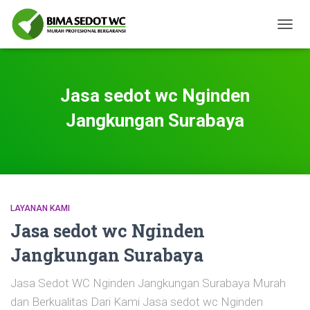
TOGG
NAVIG
Jasa sedot wc Nginden
Jangkungan Surabaya
LAYANAN KAMI
Jasa sedot wc Nginden
Jangkungan Surabaya
Jasa Sedot WC Nginden Jangkungan Surabaya Murah
dan Berkualitas Dari Kami Jasa sedot wc Nginden