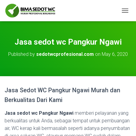
T
O
G
G
L
Jasa sedot wc Pangkur Ngawi
E
N
Published by
sedotwcprofesional.com
on
May 6, 2020
A
V
I
G
A
T
Jasa Sedot WC Pangkur Ngawi Murah dan
I
O
Berkualitas Dari Kami
N
Jasa sedot wc Pangkur Ngawi
memberi pelayanan yang
berkualitas untuk Anda, sebagai tempat untuk pembuangan
air, WC kerap kali bermasalah seperti adanya penyumbatan
di area saluran WC, ataupun memang WC sudah dalam