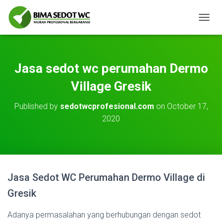
T
O
G
G
L
Jasa sedot wc perumahan Dermo
E
N
Village Gresik
A
V
Published by
sedotwcprofesional.com
on
October 17,
I
2020
G
A
T
I
O
N
Jasa Sedot WC Perumahan Dermo Village di
Gresik
Adanya permasalahan yang berhubungan dengan sedot