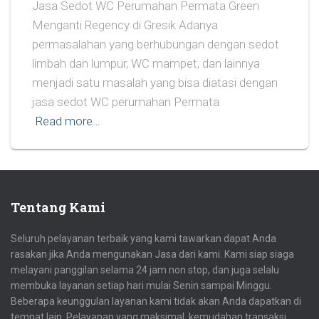
Jasa Sedot WC Perumahan Permata Green
Menganti Regency di Gresik Adanya
permasalahan yang berhubungan dengan sedot
limbah dan lumpur, WC mampet, dan lainnya
menjadi satu masalah yang bisa diatasi dengan
jasa sedot WC perumahan Permata
Read more…
Tentang Kami
Seluruh pelayanan terbaik yang kami tawarkan dapat Anda
rasakan jika Anda mengunakan Jasa dari kami. Kami siap siaga
melayani panggilan selama 24 jam non stop, dan juga selalu
membuka layanan setiap hari mulai Senin sampai Minggu.
Beberapa keunggulan layanan kami tidak akan Anda dapatkan di
tempat lain. Pelayanan yang maksimal, kemudahan transaksi,