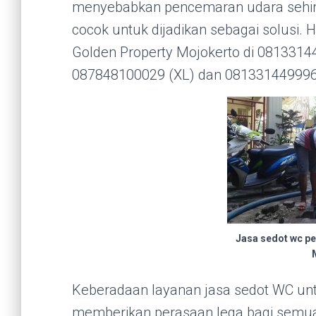
menyebabkan pencemaran udara sehin
cocok untuk dijadikan sebagai solusi
Golden Property Mojokerto di 0813314
087848100029 (XL) dan 081331449996
Jasa sedot wc p
Keberadaan layanan jasa sedot WC un
memberikan perasaan lega bagi semu