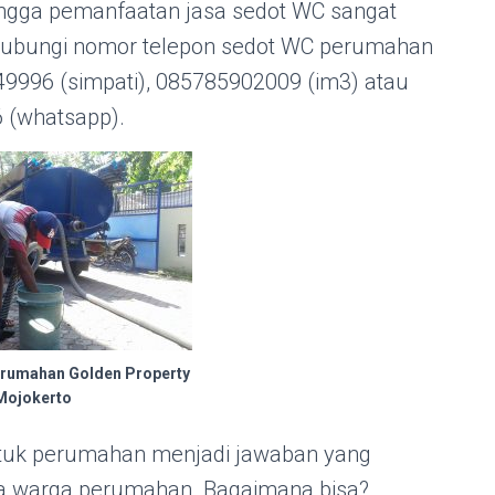
gga pemanfaatan jasa sedot WC sangat
. Hubungi nomor telepon sedot WC perumahan
49996 (simpati), 085785902009 (im3) atau
 (whatsapp).
erumahan Golden Property
Mojokerto
tuk perumahan menjadi jawaban yang
a warga perumahan. Bagaimana bisa?