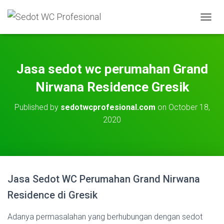
T
O
G
G
L
Jasa sedot wc perumahan Grand
E
N
Nirwana Residence Gresik
A
V
Published by
sedotwcprofesional.com
on
October 18,
I
2020
G
A
T
I
O
N
Jasa Sedot WC Perumahan Grand Nirwana
Residence di Gresik
Adanya permasalahan yang berhubungan dengan sedot