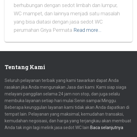
berhubungan dengan sedot limbah dan lumpur,
WC mampet, dan lainnya menjadi satu masalah
yang bisa diatasi dengan jasa sedot WC
perumahan Griya Permata
Read more…
Tentang Kami
Seluruh pelayanan terbaik yang kami tawarkan dapat Anda
rasakan jika Anda mengunakan Jasa dari kami. Kami siap siaga
melayani panggilan selama 24 jam non stop, dan juga selalu
membuka layanan setiap hari mulai Senin sampai Minggu.
Beberapa keunggulan layanan kami tidak akan Anda dapatkan di
tempat lain. Pelayanan yang maksimal, kemudahan transaksi,
kemudahan negoisasi, dan harga yang terjangkau akan membuat
Anda tak ingin lagi melirik jasa sedot WC lain
Baca selanjutnya