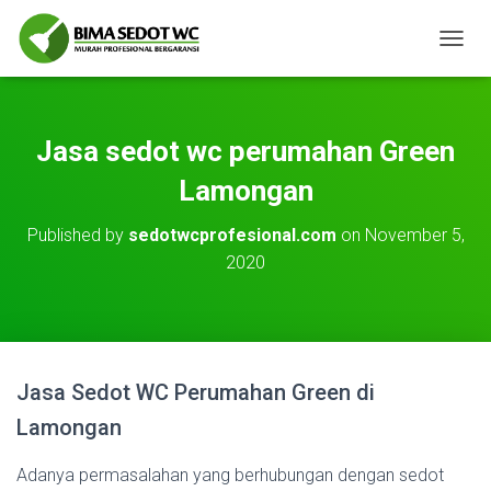
T
O
G
G
L
Jasa sedot wc perumahan Green
E
N
Lamongan
A
V
Published by
sedotwcprofesional.com
on
November 5,
I
2020
G
A
T
I
O
N
Jasa Sedot WC Perumahan Green di
Lamongan
Adanya permasalahan yang berhubungan dengan sedot