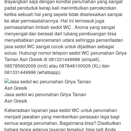
Bayangkan saja dengan kondisi perumahan yang sangat
padat penduduk kerap kali menimbulkan percekcokan
ketika sebuah hal yang sepele tidak diselesaikan sampai
ke akar permasalahannya. Hal ini termasuk juga
permasalahan limbah sedot WC . Aroma yang sangat
menyengat dan berasal dari lubang pembuangan bisa
menyebabkan pencemaran udara sehingga pemanfaatan
jasa sedot WC sangat cocok untuk dijadikan sebagai
solusi. Hubungi nomor telepon sedot WC perumahan Griya
Taman Asri Gresik di 081331449996 (simpati),
085785902009 (im3) atau 087848100029 (XL) dan
081331449996 (whatsapp).
Jasa sedot wc perumahan Griya Taman
Asri Gresik
Keberadaan layanan jasa sedot WC untuk perumahan
menjadi jawaban yang memberikan perasaan lega bagi
semua warga perumahan. Bagaimana bisa? Disebutkan
bahwa tanpa adanya layanan tersebut, bisa jadi Anda