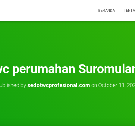
BERANDA
TENTA
wc perumahan Suromula
ublished by
sedotwcprofesional.com
on
October 11, 20