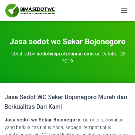
T
O
G
G
L
Jasa sedot wc Sekar Bojonegoro
E
N
Published by
sedotwcprofesional.com
on
October 28,
A
2019
V
I
G
A
T
I
O
Jasa Sedot WC Sekar Bojonegoro Murah dan
N
Berkualitas Dari Kami
Jasa sedot wc Sekar Bojonegoro
memberi pelayanan
yang berkualitas untuk Anda, sebagai tempat untuk
pembuangan air, WC kerap kali bermasalah seperti adanya