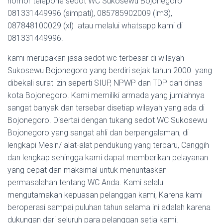
nomor telepone sedot WC Sukosewu Bojonegoro
081331449996 (simpati), 085785902009 (im3),
087848100029 (xl) atau melalui whatsapp kami di
081331449996.
kami merupakan jasa sedot wc terbesar di wilayah
Sukosewu Bojonegoro yang berdiri sejak tahun 2000 yang
dibekali surat izin seperti SIUP, NPWP dan TDP dari dinas
kota Bojonegoro. Kami memiliki armada yang jumlahnya
sangat banyak dan tersebar disetiap wilayah yang ada di
Bojonegoro. Disertai dengan tukang sedot WC Sukosewu
Bojonegoro yang sangat ahli dan berpengalaman, di
lengkapi Mesin/ alat-alat pendukung yang terbaru, Canggih
dan lengkap sehingga kami dapat memberikan pelayanan
yang cepat dan maksimal untuk menuntaskan
permasalahan tentang WC Anda. Kami selalu
mengutamakan kepuasan pelanggan kami, Karena kami
beroperasi sampai puluhan tahun selama ini adalah karena
dukungan dari seluruh para pelanggan setia kami.