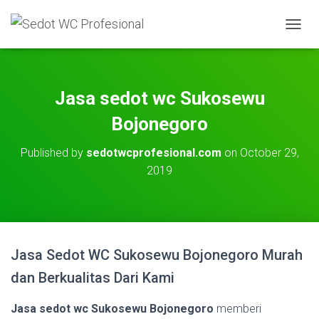
T
O
G
G
L
Jasa sedot wc Sukosewu
E
N
Bojonegoro
A
V
Published by
sedotwcprofesional.com
on
October 29,
I
2019
G
A
T
I
O
N
Jasa Sedot WC Sukosewu Bojonegoro Murah
dan Berkualitas Dari Kami
Jasa sedot wc Sukosewu Bojonegoro
memberi