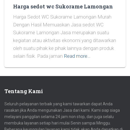
Harga sedot wc Sukorame Lamongan
Harga Sedot WC Sukorame Lamongan Murah
Dengan Hasil Memuaskan Jasa sedot WC
Sukorame Lamongan Jasa merupakan suatu
kegiatan atau aktivitas ekonomi yang ditawarkan
oleh suatu pihak ke pihak lainnya dengan produk
selain fisik. Pada jaman
Read more…
Tentang Kami
Seluruh pelayanan terbaik yang kami tawarkan dapat Anda
rasakan jika Anda mengunakan Jasa dari kami. Kami siap siaga
melayani panggilan selama 24 jam non stop, dan juga selalu
membuka layanan setiap hari mulai Senin sampai Minggu.
Beberapa keunggulan layanan kami tidak akan Anda dapatkan di