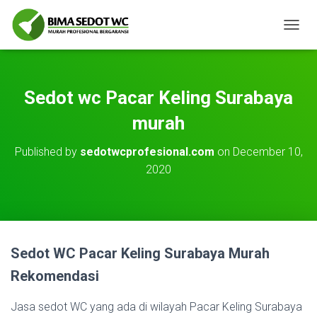
T
O
G
G
L
Sedot wc Pacar Keling Surabaya
E
N
murah
A
V
Published by
sedotwcprofesional.com
on
December 10,
I
2020
G
A
T
I
O
N
Sedot WC Pacar Keling Surabaya Murah
Rekomendasi
Jasa sedot WC yang ada di wilayah Pacar Keling Surabaya