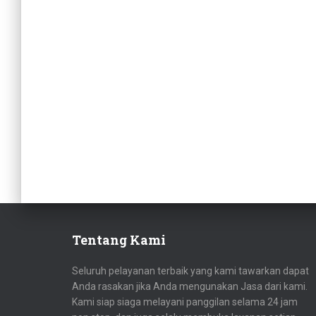
Tentang Kami
Seluruh pelayanan terbaik yang kami tawarkan dapat
Anda rasakan jika Anda mengunakan Jasa dari kami.
Kami siap siaga melayani panggilan selama 24 jam