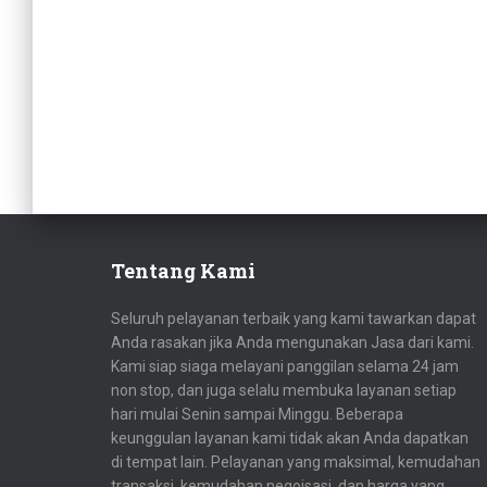
Tentang Kami
Seluruh pelayanan terbaik yang kami tawarkan dapat
Anda rasakan jika Anda mengunakan Jasa dari kami.
Kami siap siaga melayani panggilan selama 24 jam
non stop, dan juga selalu membuka layanan setiap
hari mulai Senin sampai Minggu. Beberapa
keunggulan layanan kami tidak akan Anda dapatkan
di tempat lain. Pelayanan yang maksimal, kemudahan
transaksi, kemudahan negoisasi, dan harga yang