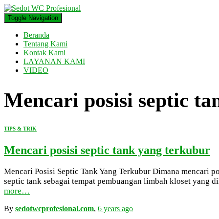
Toggle Navigation
Beranda
Tentang Kami
Kontak Kami
LAYANAN KAMI
VIDEO
Mencari posisi septic t
TIPS & TRIK
Mencari posisi septic tank yang terkubur
Mencari Posisi Septic Tank Yang Terkubur Dimana mencari pos
septic tank sebagai tempat pembuangan limbah kloset yang dih
more…
By
sedotwcprofesional.com
,
6 years
ago