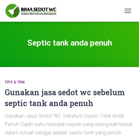
TOGG
NAVIG
Septic tank anda penuh
TIPS & TRIK
Gunakan jasa sedot wc sebelum
septic tank anda penuh
Gunakan Jasa Sedot WC Sebelum Septic Tank Anda
Penuh Salah satu masalah sepele yang sering kali terjadi
dalam rumah tangga adalah septic tank yang penuh.