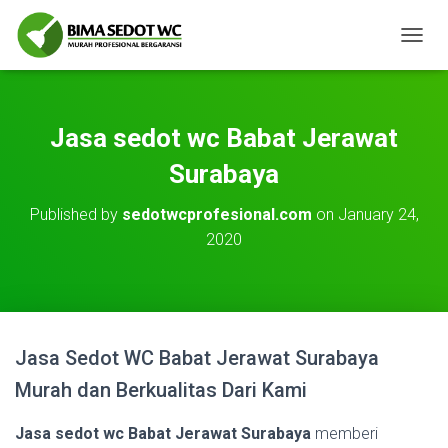
T
O
G
G
L
Jasa sedot wc Babat Jerawat
E
N
Surabaya
A
V
Published by
sedotwcprofesional.com
on
January 24,
I
2020
G
A
T
I
O
N
Jasa Sedot WC Babat Jerawat Surabaya
Murah dan Berkualitas Dari Kami
Jasa sedot wc Babat Jerawat Surabaya
memberi