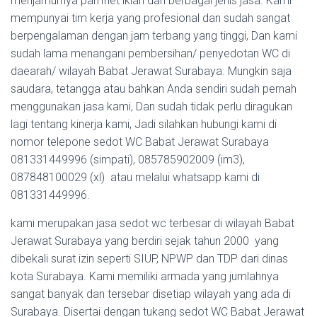
menjamurnya pamflet iklan dari berbagai jenis jasa. Kami
mempunyai tim kerja yang profesional dan sudah sangat
berpengalaman dengan jam terbang yang tinggi, Dan kami
sudah lama menangani pembersihan/ penyedotan WC di
daearah/ wilayah Babat Jerawat Surabaya. Mungkin saja
saudara, tetangga atau bahkan Anda sendiri sudah pernah
menggunakan jasa kami, Dan sudah tidak perlu diragukan
lagi tentang kinerja kami, Jadi silahkan hubungi kami di
nomor telepone sedot WC Babat Jerawat Surabaya
081331449996 (simpati), 085785902009 (im3),
087848100029 (xl) atau melalui whatsapp kami di
081331449996.
kami merupakan jasa sedot wc terbesar di wilayah Babat
Jerawat Surabaya yang berdiri sejak tahun 2000 yang
dibekali surat izin seperti SIUP, NPWP dan TDP dari dinas
kota Surabaya. Kami memiliki armada yang jumlahnya
sangat banyak dan tersebar disetiap wilayah yang ada di
Surabaya. Disertai dengan tukang sedot WC Babat Jerawat