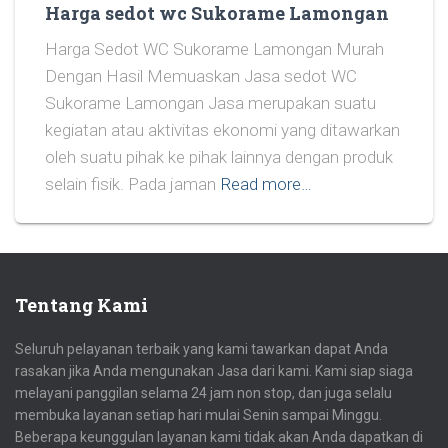
Harga sedot wc Sukorame Lamongan
Harga Sedot WC Sukorame Lamongan Murah
Dengan Hasil Memuaskan Jasa sedot WC
Sukorame Lamongan Jasa merupakan suatu
kegiatan atau aktivitas ekonomi yang ditawarkan
oleh suatu pihak ke pihak lainnya dengan produk
selain fisik. Pada jaman
Read more…
Tentang Kami
Seluruh pelayanan terbaik yang kami tawarkan dapat Anda
rasakan jika Anda mengunakan Jasa dari kami. Kami siap siaga
melayani panggilan selama 24 jam non stop, dan juga selalu
membuka layanan setiap hari mulai Senin sampai Minggu.
Beberapa keunggulan layanan kami tidak akan Anda dapatkan di