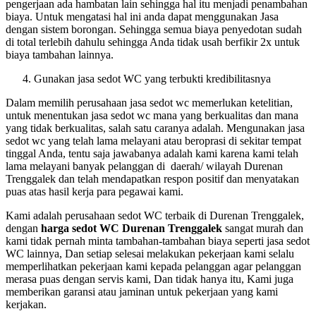
pengerjaan ada hambatan lain sehingga hal itu menjadi penambahan
biaya. Untuk mengatasi hal ini anda dapat menggunakan Jasa
dengan sistem borongan. Sehingga semua biaya penyedotan sudah
di total terlebih dahulu sehingga Anda tidak usah berfikir 2x untuk
biaya tambahan lainnya.
Gunakan jasa sedot WC yang terbukti kredibilitasnya
Dalam memilih perusahaan jasa sedot wc memerlukan ketelitian,
untuk menentukan jasa sedot wc mana yang berkualitas dan mana
yang tidak berkualitas, salah satu caranya adalah. Mengunakan jasa
sedot wc yang telah lama melayani atau beroprasi di sekitar tempat
tinggal Anda, tentu saja jawabanya adalah kami karena kami telah
lama melayani banyak pelanggan di daerah/ wilayah Durenan
Trenggalek dan telah mendapatkan respon positif dan menyatakan
puas atas hasil kerja para pegawai kami.
Kami adalah perusahaan sedot WC terbaik di Durenan Trenggalek,
dengan
harga sedot WC Durenan Trenggalek
sangat murah dan
kami tidak pernah minta tambahan-tambahan biaya seperti jasa sedot
WC lainnya, Dan setiap selesai melakukan pekerjaan kami selalu
memperlihatkan pekerjaan kami kepada pelanggan agar pelanggan
merasa puas dengan servis kami, Dan tidak hanya itu, Kami juga
memberikan garansi atau jaminan untuk pekerjaan yang kami
kerjakan.