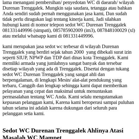
lama menangani pembersihan/ penyedotan WC di daearah/ wilayah
Durenan Trenggalek. Mungkin saja saudara, tetangga atau bahkan
Anda sendiri sudah pernah menggunakan jasa kami, Dan sudah
tidak perlu diragukan lagi tentang kinerja kami, Jadi silahkan
hubungi kami di nomor telepon sedot WC Durenan Trenggalek
081331449996 (simpati), 085785902009 (im3), 087848100029 (xl)
atau melalui whatsapp kami di 081331449996.
kami merupakan jasa sedot wc terbesar di wilayah Durenan
Trenggalek yang berdiri sejak tahun 2000 yang dibekali surat izin
seperti SIUP, NPWP dan TDP dari dinas kota Trenggalek. Kami
memiliki armada yang jumlahnya sangat banyak dan tersebar
disetiap wilayah yang ada di Trenggalek. Disertai dengan tukang
sedot WC Durenan Trenggalek yang sangat ahli dan
berpengalaman, di lengkapi Mesin/ alat-alat pendukung yang
terbaru, Canggih dan lengkap sehingga kami dapat memberikan
pelayanan yang cepat dan maksimal untuk menuntaskan
permasalahan tentang WC Anda. Kami selalu mengutamakan
kepuasan pelanggan kami, Karena kami beroperasi sampai puluhan
tahun selama ini adalah karena dukungan dari seluruh para
pelanggan setia kami.
Sedot WC Durenan Trenggalek Ahlinya Atasi
Masalah WC Mampet