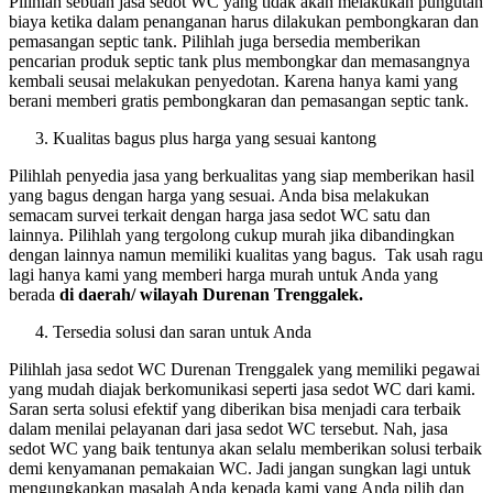
Pilihlah sebuah jasa sedot WC yang tidak akan melakukan pungutan
biaya ketika dalam penanganan harus dilakukan pembongkaran dan
pemasangan septic tank. Pilihlah juga bersedia memberikan
pencarian produk septic tank plus membongkar dan memasangnya
kembali seusai melakukan penyedotan. Karena hanya kami yang
berani memberi gratis pembongkaran dan pemasangan septic tank.
Kualitas bagus plus harga yang sesuai kantong
Pilihlah penyedia jasa yang berkualitas yang siap memberikan hasil
yang bagus dengan harga yang sesuai. Anda bisa melakukan
semacam survei terkait dengan harga jasa sedot WC satu dan
lainnya. Pilihlah yang tergolong cukup murah jika dibandingkan
dengan lainnya namun memiliki kualitas yang bagus. Tak usah ragu
lagi hanya kami yang memberi harga murah untuk Anda yang
berada
di daerah/ wilayah Durenan Trenggalek.
Tersedia solusi dan saran untuk Anda
Pilihlah jasa sedot WC Durenan Trenggalek yang memiliki pegawai
yang mudah diajak berkomunikasi seperti jasa sedot WC dari kami.
Saran serta solusi efektif yang diberikan bisa menjadi cara terbaik
dalam menilai pelayanan dari jasa sedot WC tersebut. Nah, jasa
sedot WC yang baik tentunya akan selalu memberikan solusi terbaik
demi kenyamanan pemakaian WC. Jadi jangan sungkan lagi untuk
mengungkapkan masalah Anda kepada kami yang Anda pilih dan