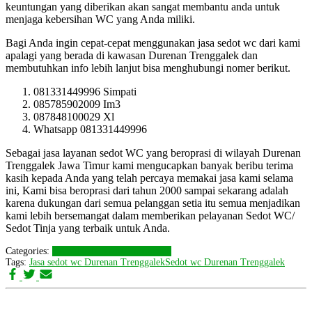
keuntungan yang diberikan akan sangat membantu anda untuk
menjaga kebersihan WC yang Anda miliki.
Bagi Anda ingin cepat-cepat menggunakan jasa sedot wc dari kami
apalagi yang berada di kawasan Durenan Trenggalek dan
membutuhkan info lebih lanjut bisa menghubungi nomer berikut.
081331449996 Simpati
085785902009 Im3
087848100029 Xl
Whatsapp 081331449996
Sebagai jasa layanan sedot WC yang beroprasi di wilayah Durenan
Trenggalek Jawa Timur kami mengucapkan banyak beribu terima
kasih kepada Anda yang telah percaya memakai jasa kami selama
ini, Kami bisa beroprasi dari tahun 2000 sampai sekarang adalah
karena dukungan dari semua pelanggan setia itu semua menjadikan
kami lebih bersemangat dalam memberikan pelayanan Sedot WC/
Sedot Tinja yang terbaik untuk Anda.
Categories:
LAYANAN KAMI
Trenggalek
Tags:
Jasa sedot wc Durenan Trenggalek
Sedot wc Durenan Trenggalek