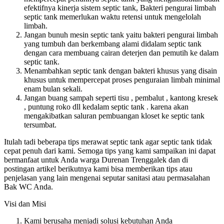
efektifnya kinerja sistem septic tank, Bakteri pengurai limbah
septic tank memerlukan waktu retensi untuk mengelolah
limbah.
Jangan bunuh mesin septic tank yaitu bakteri pengurai limbah
yang tumbuh dan berkembang alami didalam septic tank
dengan cara membuang cairan deterjen dan pemutih ke dalam
septic tank.
Menambahkan septic tank dengan bakteri khusus yang disain
khusus untuk mempercepat proses penguraian limbah minimal
enam bulan sekali.
Jangan buang sampah seperti tisu , pembalut , kantong kresek
, puntung roko dll kedalam septic tank . karena akan
mengakibatkan saluran pembuangan kloset ke septic tank
tersumbat.
Itulah tadi beberapa tips merawat septic tank agar septic tank tidak
cepat penuh dari kami. Semoga tips yang kami sampaikan ini dapat
bermanfaat untuk Anda warga Durenan Trenggalek dan di
postingan artikel berikutnya kami bisa memberikan tips atau
penjelasan yang lain mengenai seputar sanitasi atau permasalahan
Bak WC Anda.
Visi dan Misi
Kami berusaha menjadi solusi kebutuhan Anda