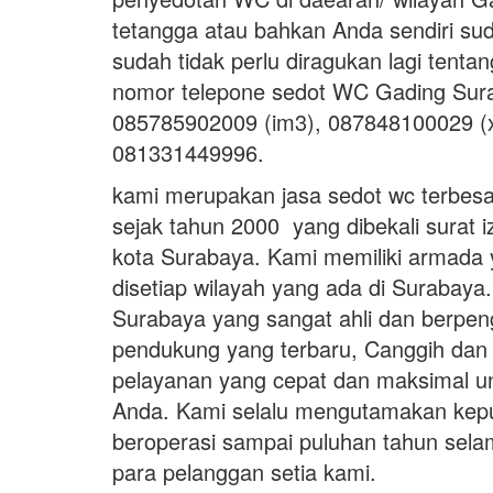
tetangga atau bahkan Anda sendiri s
sudah tidak perlu diragukan lagi tentan
nomor telepone sedot WC Gading Sura
085785902009 (im3), 087848100029 (xl
081331449996.
kami merupakan jasa sedot wc terbesar
sejak tahun 2000 yang dibekali surat 
kota Surabaya. Kami memiliki armada 
disetiap wilayah yang ada di Surabay
Surabaya yang sangat ahli dan berpeng
pendukung yang terbaru, Canggih dan
pelayanan yang cepat dan maksimal 
Anda. Kami selalu mengutamakan kep
beroperasi sampai puluhan tahun selam
para pelanggan setia kami.