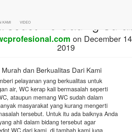
a sedot wc Gading Sura
N KAMI
VIDEO
on
December 14
wcprofesional.com
2019
Murah dan Berkualitas Dari Kami
eri pelayanan yang berkualitas untuk
n air, WC kerap kali bermasalah seperti
n WC, ataupun memang WC sudah dalam
banyak masyarakat yang kurang mengerti
alah tersebut. Untuk itu ada baiknya Anda
ang ahli dalam bidang tersebut agar
sedot WC dari kami, di tambah kami juga