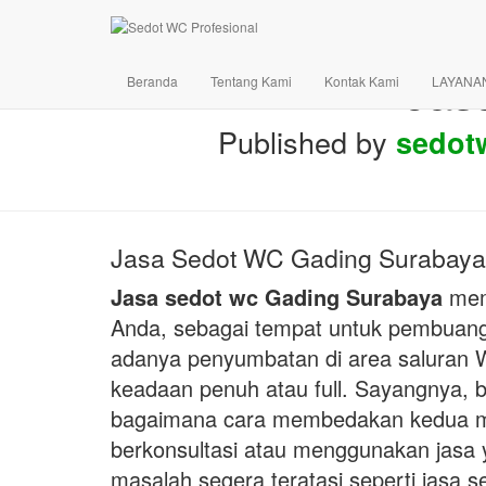
Jas
Beranda
Tentang Kami
Kontak Kami
LAYANA
Published by
sedot
Jasa Sedot WC Gading Surabaya 
Jasa sedot wc Gading Surabaya
memb
Anda, sebagai tempat untuk pembuanga
adanya penyumbatan di area salura
keadaan penuh atau full. Sayangnya, 
bagaimana cara membedakan kedua mas
berkonsultasi atau menggunakan jasa y
masalah segera teratasi seperti jasa 