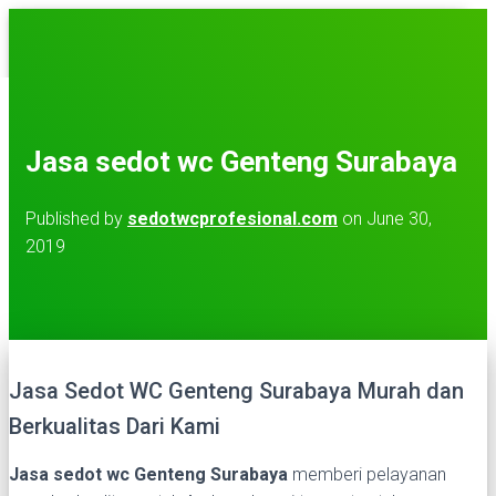
TOGGLE NAVIGATION
BERANDA
TENTANG KAMI
KONTAK KAMI
Jasa sedot wc Genteng Surabaya
LAYANAN KAMI
VIDEO
Published by
sedotwcprofesional.com
on
June 30,
2019
Jasa Sedot WC Genteng Surabaya Murah dan
Berkualitas Dari Kami
Jasa sedot wc Genteng Surabaya
memberi pelayanan