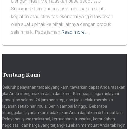
Dengan Hasil Memuaskan Jasa sedot WC
Sukorame Lamongan Jasa merupakan suatu
kegiatan atau aktivitas ekonomi yang ditawarkan
oleh suatu pihak ke pihak lainnya dengan produk
selain fisik. Pada jaman
Read more…
Tentang Kami
Seluruh pelayanan terbaik yang kami tawarkan dapat Anda rasakan
jika Anda mengunakan Jasa dari kami. Kami siap siaga melayani
panggilan selama 24 jam non stop, dan juga selalu membuka
layanan setiap hari mulai Senin sampai Minggu. Beberapa
keunggulan layanan kami tidak akan Anda dapatkan di tempat lain.
Pelayanan yang maksimal, kemudahan transaksi, kemudahan
negoisasi, dan harga yang terjangkau akan membuat Anda tak ingin