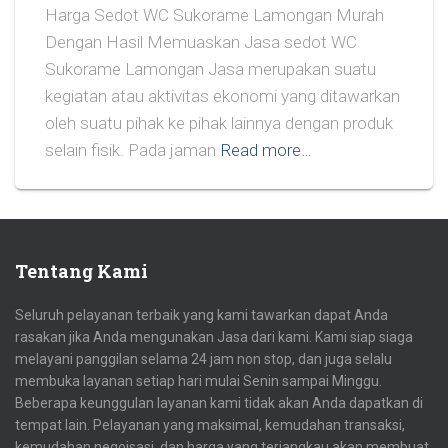
Harga Sedot WC Sukorame Lamongan Murah
Dengan Hasil Memuaskan Jasa sedot WC
Sukorame Lamongan Jasa merupakan suatu
kegiatan atau aktivitas ekonomi yang ditawarkan
oleh suatu pihak ke pihak lainnya dengan produk
selain fisik. Pada jaman
Read more…
Tentang Kami
Seluruh pelayanan terbaik yang kami tawarkan dapat Anda
rasakan jika Anda mengunakan Jasa dari kami. Kami siap siaga
melayani panggilan selama 24 jam non stop, dan juga selalu
membuka layanan setiap hari mulai Senin sampai Minggu.
Beberapa keunggulan layanan kami tidak akan Anda dapatkan di
tempat lain. Pelayanan yang maksimal, kemudahan transaksi,
kemudahan negoisasi, dan harga yang terjangkau akan membuat