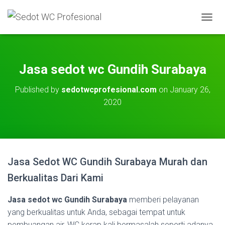
T
O
G
G
L
Jasa sedot wc Gundih Surabaya
E
N
Published by
sedotwcprofesional.com
on
January 26,
A
2020
V
I
G
A
T
I
O
Jasa Sedot WC Gundih Surabaya Murah dan
N
Berkualitas Dari Kami
Jasa sedot wc Gundih Surabaya
memberi pelayanan
yang berkualitas untuk Anda, sebagai tempat untuk
pembuangan air, WC kerap kali bermasalah seperti adanya