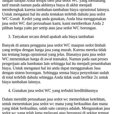
Jangan sampai Anda tertipu oleh jasa sedot WC yang memasang
tarif murah namun pada akhirnya biaya di akhir menjadi
membengkak karena tambahan-tambahan biaya oprasional lainnya.
Untuk mengatasi hal itu anda tentukan terlebih dahulu jasa sedot
WC Gurah Kediri yang anda gunakan, Anda bisa menggunakan
jasa sedot WC dari perusahaan kami, kami memberikan Anda 2
pilihan harga yaitu per setrip atau jasa sedot WC borongan.
Tanyakan secara detail apakah ada biaya tambahan
Banyak di antara pengguna jasa sedot WC maupun sedot limbah
yang tertipu dengan harga jasa yang murah. Karena mereka tidak
tau tentang harga oprasional yang jelas. Biasanya para jasa sedot
WC menentukan harga di awal transaksi, Namun pada saat proses
pengerjaan ada hambatan lain sehingga hal itu menjadi penambahan
biaya. Untuk mengatasi hal ini anda dapat menggunakan Jasa
dengan sistem borongan. Sehingga semua biaya penyedotan sudah
di total terlebih dahulu sehingga Anda tidak usah berfikir 2x untuk
biaya tambahan lainnya.
Gunakan jasa sedot WC yang terbukti kredibilitasnya
Dalam memilih perusahaan jasa sedot wc memerlukan ketelitian,
untuk menentukan jasa sedot wc mana yang berkualitas dan mana
yang tidak berkualitas, salah satu caranya adalah. Mengunakan jasa
sedot wc yang telah lama melayani atau beroprasi di sekitar tempat