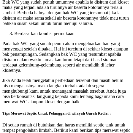
Bak WC yang sudah penuh umumnya apabila ia disiram dari kloset
maka yang terjadi adalah turunnya air beserta kotorannya terlalu
lambat. Berbeda halnya dengan bak WC yang tersumbat jika ia
disiram air maka sama sekali air beserta kotorannya tidak mau turun
bahkan susah sekali untuk turun menuju saluran.
Berdasarkan kondisi permukaan
Pada bak WC yang sudah penuh akan mengeluarkan bau yang
menyengat setelah dipakai. Hal ini tercium di sekitar kloset ataupun
bak penampungan. Sedangkan bak WC yang tersumbat apabila
disiram dalam waktu lama akan turun tetapi dari hasil siraman
terdapat gelembung-gelembung seperti air mendidih di leher
klosetnya.
Jika Anda telah mengetahui perbedaan tersebut dan masih belum
bisa mengatasinya maka langkah terbaik adalah segera
menghubungi kami untuk menangani masalah tersebut. Anda juga
bisa berkonsultasi langsung kepada kami tentang bagaimana cara
merawat WC ataupun kloset dengan baik.
Tips Merawat Septic Untuk Pelanggan di wilayah Gurah Kediri :
Di setiap rumah di butuhkan dan harus memiliki septic tank untuk
tempat pengolahan limbah. Berikut kami berikan tips merawat septic