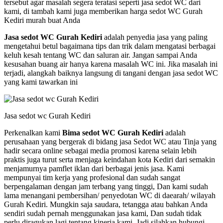
tersebut agar masalah segera teratasi seperti jasa sedot WC dari
kami, di tambah kami juga memberikan harga sedot WC Gurah
Kediri murah buat Anda
Jasa sedot WC Gurah Kediri
adalah penyedia jasa yang paling
mengetahui betul bagaimana tips dan trik dalam mengatasi berbagai
keluh kesah tentang WC dan saluran air. Jangan sampai Anda
kesusahan buang air hanya karena masalah WC ini. Jika masalah ini
terjadi, alangkah baiknya langsung di tangani dengan jasa sedot WC
yang kami tawarkan ini
Jasa sedot wc Gurah Kediri
Perkenalkan kami
Bima sedot WC Gurah Kediri
adalah
perusahaan yang bergerak di bidang jasa Sedot WC atau Tinja yang
hadir secara online sebagai media promosi karena selain lebih
praktis juga turut serta menjaga keindahan kota Kediri dari semakin
menjamurnya pamflet iklan dari berbagai jenis jasa. Kami
mempunyai tim kerja yang profesional dan sudah sangat
berpengalaman dengan jam terbang yang tinggi, Dan kami sudah
lama menangani pembersihan/ penyedotan WC di daearah/ wilayah
Gurah Kediri. Mungkin saja saudara, tetangga atau bahkan Anda
sendiri sudah pernah menggunakan jasa kami, Dan sudah tidak
perlu diragukan lagi tentang kinerja kami, Jadi silahkan hubungi