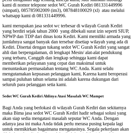
kami di nomor telepone sedot WC Gurah Kediri 081331449996
(simpati), 085785902009 (im3), 087848100029 (xl) atau melalui
whatsapp kami di 081331449996.
kami merupakan jasa sedot wc terbesar di wilayah Gurah Kediri
yang berdiri sejak tahun 2000 yang dibekali surat izin seperti SIUP,
NPWP dan TDP dari dinas kota Kediri. Kami memiliki armada yang
jumlahnya sangat banyak dan tersebar disetiap wilayah yang ada di
Kediri. Disertai dengan tukang sedot WC Gurah Kediri yang sangat
ahli dan berpengalaman, di lengkapi Mesin/ alat-alat pendukung
yang terbaru, Canggih dan lengkap sehingga kami dapat
memberikan pelayanan yang cepat dan maksimal untuk
menuntaskan permasalahan tentang WC Anda. Kami selalu
mengutamakan kepuasan pelanggan kami, Karena kami beroperasi
sampai puluhan tahun selama ini adalah karena dukungan dari
seluruh para pelanggan setia kami.
Sedot WC Gurah Kediri Ahlinya Atasi Masalah WC Mampet
Bagi Anda yang berlokasi di wilayah Gurah Kediri dan sekitarnya
maka Bima jasa sedot WC Gurah Kediri hadir sebagai solusi yang
akan siap sedia mengatasi masalah seputar WC Anda. Dengan
adanya jasa ini maka Anda tidak perlu merasa pusing kepala lagi
untuk memikirkan bagaimana mengatasinya. Segala pekerjaan akan