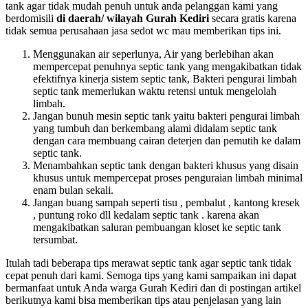
tank agar tidak mudah penuh untuk anda pelanggan kami yang
berdomisili
di daerah/ wilayah Gurah Kediri
secara gratis karena
tidak semua perusahaan jasa sedot wc mau memberikan tips ini.
Menggunakan air seperlunya, Air yang berlebihan akan
mempercepat penuhnya septic tank yang mengakibatkan tidak
efektifnya kinerja sistem septic tank, Bakteri pengurai limbah
septic tank memerlukan waktu retensi untuk mengelolah
limbah.
Jangan bunuh mesin septic tank yaitu bakteri pengurai limbah
yang tumbuh dan berkembang alami didalam septic tank
dengan cara membuang cairan deterjen dan pemutih ke dalam
septic tank.
Menambahkan septic tank dengan bakteri khusus yang disain
khusus untuk mempercepat proses penguraian limbah minimal
enam bulan sekali.
Jangan buang sampah seperti tisu , pembalut , kantong kresek
, puntung roko dll kedalam septic tank . karena akan
mengakibatkan saluran pembuangan kloset ke septic tank
tersumbat.
Itulah tadi beberapa tips merawat septic tank agar septic tank tidak
cepat penuh dari kami. Semoga tips yang kami sampaikan ini dapat
bermanfaat untuk Anda warga Gurah Kediri dan di postingan artikel
berikutnya kami bisa memberikan tips atau penjelasan yang lain