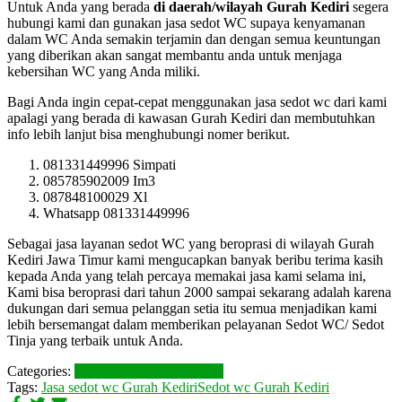
Untuk Anda yang berada
di daerah/wilayah Gurah Kediri
segera
hubungi kami dan gunakan jasa sedot WC supaya kenyamanan
dalam WC Anda semakin terjamin dan dengan semua keuntungan
yang diberikan akan sangat membantu anda untuk menjaga
kebersihan WC yang Anda miliki.
Bagi Anda ingin cepat-cepat menggunakan jasa sedot wc dari kami
apalagi yang berada di kawasan Gurah Kediri dan membutuhkan
info lebih lanjut bisa menghubungi nomer berikut.
081331449996 Simpati
085785902009 Im3
087848100029 Xl
Whatsapp 081331449996
Sebagai jasa layanan sedot WC yang beroprasi di wilayah Gurah
Kediri Jawa Timur kami mengucapkan banyak beribu terima kasih
kepada Anda yang telah percaya memakai jasa kami selama ini,
Kami bisa beroprasi dari tahun 2000 sampai sekarang adalah karena
dukungan dari semua pelanggan setia itu semua menjadikan kami
lebih bersemangat dalam memberikan pelayanan Sedot WC/ Sedot
Tinja yang terbaik untuk Anda.
Categories:
Kediri
LAYANAN KAMI
Tags:
Jasa sedot wc Gurah Kediri
Sedot wc Gurah Kediri