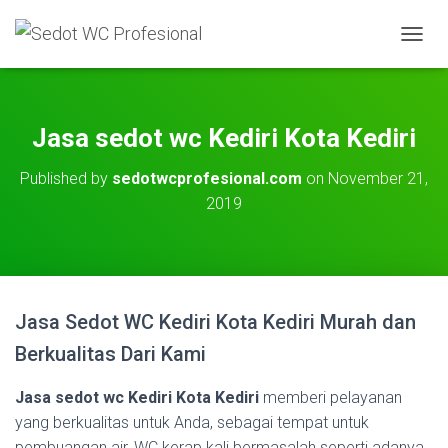
T
O
G
G
L
Jasa sedot wc Kediri Kota Kediri
E
N
Published by
sedotwcprofesional.com
on
November 21,
A
2019
V
I
G
A
T
I
O
Jasa Sedot WC Kediri Kota Kediri Murah dan
N
Berkualitas Dari Kami
Jasa sedot wc Kediri Kota Kediri
memberi pelayanan
yang berkualitas untuk Anda, sebagai tempat untuk
pembuangan air, WC kerap kali bermasalah seperti adanya