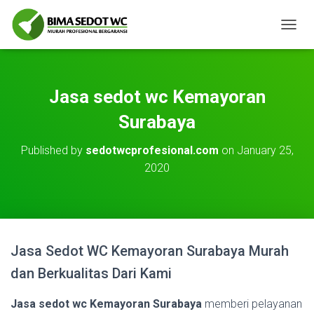
T
O
G
G
L
Jasa sedot wc Kemayoran
E
N
Surabaya
A
V
Published by
sedotwcprofesional.com
on
January 25,
I
2020
G
A
T
I
O
N
Jasa Sedot WC Kemayoran Surabaya Murah
dan Berkualitas Dari Kami
Jasa sedot wc Kemayoran Surabaya
memberi pelayanan