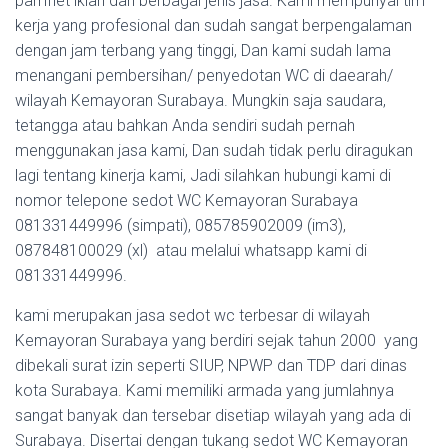
pamflet iklan dari berbagai jenis jasa. Kami mempunyai tim
kerja yang profesional dan sudah sangat berpengalaman
dengan jam terbang yang tinggi, Dan kami sudah lama
menangani pembersihan/ penyedotan WC di daearah/
wilayah Kemayoran Surabaya. Mungkin saja saudara,
tetangga atau bahkan Anda sendiri sudah pernah
menggunakan jasa kami, Dan sudah tidak perlu diragukan
lagi tentang kinerja kami, Jadi silahkan hubungi kami di
nomor telepone sedot WC Kemayoran Surabaya
081331449996 (simpati), 085785902009 (im3),
087848100029 (xl) atau melalui whatsapp kami di
081331449996.
kami merupakan jasa sedot wc terbesar di wilayah
Kemayoran Surabaya yang berdiri sejak tahun 2000 yang
dibekali surat izin seperti SIUP, NPWP dan TDP dari dinas
kota Surabaya. Kami memiliki armada yang jumlahnya
sangat banyak dan tersebar disetiap wilayah yang ada di
Surabaya. Disertai dengan tukang sedot WC Kemayoran