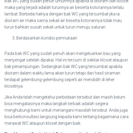
Bak WC yang sudah penuh umumnya apabila ia disiram dari kloset
maka yang terjadi adalah turunnya air beserta kotorannya terlalu
lambat. Berbeda halnya dengan bak WC yang tersumbat jika ia
disiram air maka sama sekali air beserta kotorannya tidak mau
turun bahkan susah sekali untuk turun menuju saluran.
Berdasarkan kondisi permukaan
Pada bak WC yang sudah penuh akan mengeluarkan bau yang
menyengat setelah dipakai. Hal ini tercium di sekitar kloset ataupun
bak penampungan. Sedangkan bak WC yang tersumbat apabila
disiram dalam waktu lama akan turun tetapi dari hasil siraman
terdapat gelembung-gelembung seperti air mendidih di leher
klosetnya.
Jika Anda telah mengetahui perbedaan tersebut dan masih belum
bisa mengatasinya maka langkah terbaik adalah segera
menghubungi kami untuk menangani masalah tersebut. Anda juga
bisa berkonsultasi langsung kepada kami tentang bagaimana cara
merawat WC ataupun kloset dengan baik.