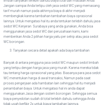
limbah tanyakan terlebih dahulu biaya total dari masalah Anda.
Jangan sampai Anda tertipu oleh jasa sedot WC yang memasang
tarif murah namun pada akhirnya biaya di akhir menjadi
membengkak karena tambahan-tambahan biaya oprasional
lainnya. Untuk mengatasi hal itu anda tentukan terlebih dahulu jasa
sedot WC Kenjeran Surabaya yang anda gunakan, Anda bisa
menggunakan jasa sedot WC dari perusahaan kami, kami
memberikan Anda 2 pilihan harga yaitu per setrip atau jasa sedot
WC borongan.
Tanyakan secara detail apakah ada biaya tambahan
Banyak di antara pengguna jasa sedot WC maupun sedot limbah
yang tertipu dengan harga jasa yang murah. Karena mereka tidak
tau tentang harga oprasional yang jelas. Biasanya para jasa sedot
WC menentukan harga di awal transaksi, Namun pada saat
proses pengerjaan ada hambatan lain sehingga hal itu menjadi
penambahan biaya. Untuk mengatasi hal ini anda dapat
menggunakan Jasa dengan sistem borongan. Sehingga semua
biaya penyedotan sudah di total terlebih dahulu sehingga Anda
tidak usah berfikir 2x untuk biaya tambahan lainnya.