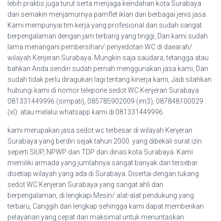
lebih praktis juga turut serta menjaga keindahan kota Surabaya
dari semakin menjamurnya pamflet iklan dari berbagai jenis jasa.
Kami mempunyai tim kerja yang profesional dan sudah sangat
berpengalaman dengan jam terbang yang tinggi, Dan kami sudah
lama menangani pembersihan/ penyedotan WC di daearah/
wilayah Kenjeran Surabaya. Mungkin saja saudara, tetangga atau
bahkan Anda sendiri sudah pernah menggunakan jasa kami, Dan
sudah tidak perlu diragukan lagi tentang kinerja kami, Jadi silahkan
hubungi kami di nomor telepone sedot WC Kenjeran Surabaya
081331449996 (simpati), 085785902009 (im3), 087848100029
(xl) atau melalui whatsapp kami di 081331449996.
kami merupakan jasa sedot wc terbesar di wilayah Kenjeran
Surabaya yang berdiri sejak tahun 2000 yang dibekali surat izin
seperti SIUP, NPWP dan TDP dari dinas kota Surabaya. Kami
memiliki armada yang jumlahnya sangat banyak dan tersebar
disetiap wilayah yang ada di Surabaya. Disertai dengan tukang
sedot WC Kenjeran Surabaya yang sangat ahli dan
berpengalaman, di lengkapi Mesin/ alat-alat pendukung yang
terbaru, Canggih dan lengkap sehingga kami dapat memberikan
pelayanan yang cepat dan maksimal untuk menuntaskan