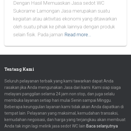
Dengan Hasil Memuaskan Jasa sedot WC
Sukorame Lamongan Jasa merupakan suatu
kegiatan atau aktivitas ekonomi yang ditawarkan
oleh suatu pihak ke pihak lainnya dengan produk
selain fisik. Pada jaman
Read more…
Tentang Kami
Seluruh pelayanan terbaik yang kami tawarkan dapat Anda
rasakan jika Anda mengunakan Jasa dari kami. Kami siap siaga
melayani panggilan selama 24 jam non stop, dan juga selalu
membuka layanan setiap hari mulai Senin sampai Minggu.
Beberapa keunggulan layanan kami tidak akan Anda dapatkan di
tempat lain. Pelayanan yang maksimal, kemudahan transaksi,
kemudahan negoisasi, dan harga yang terjangkau akan membuat
Anda tak ingin lagi melirik jasa sedot WC lain
Baca selanjutnya