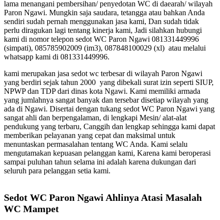
lama menangani pembersihan/ penyedotan WC di daearah/ wilayah
Paron Ngawi. Mungkin saja saudara, tetangga atau bahkan Anda
sendiri sudah pernah menggunakan jasa kami, Dan sudah tidak
perlu diragukan lagi tentang kinerja kami, Jadi silahkan hubungi
kami di nomor telepon sedot WC Paron Ngawi 081331449996
(simpati), 085785902009 (im3), 087848100029 (xl) atau melalui
whatsapp kami di 081331449996.
kami merupakan jasa sedot wc terbesar di wilayah Paron Ngawi
yang berdiri sejak tahun 2000 yang dibekali surat izin seperti SIUP,
NPWP dan TDP dari dinas kota Ngawi. Kami memiliki armada
yang jumlahnya sangat banyak dan tersebar disetiap wilayah yang
ada di Ngawi. Disertai dengan tukang sedot WC Paron Ngawi yang
sangat ahli dan berpengalaman, di lengkapi Mesin/ alat-alat
pendukung yang terbaru, Canggih dan lengkap sehingga kami dapat
memberikan pelayanan yang cepat dan maksimal untuk
menuntaskan permasalahan tentang WC Anda. Kami selalu
mengutamakan kepuasan pelanggan kami, Karena kami beroperasi
sampai puluhan tahun selama ini adalah karena dukungan dari
seluruh para pelanggan setia kami.
Sedot WC Paron Ngawi Ahlinya Atasi Masalah
WC Mampet