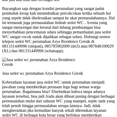
Bayangkan saja dengan kondisi perumahan yang sangat padat
penduduk kerap kali menimbulkan percekcokan ketika sebuah hal
yang sepele tidak diselesaikan sampai ke akar permasalahannya. Hal
ini termasuk juga permasalahan limbah sedot WC . Aroma yang
sangat menyengat dan berasal dari lubang pembuangan bisa
menyebabkan pencemaran udara sehingga pemanfaatan jasa sedot
WC sangat cocok untuk dijadikan sebagai solusi. Hubungi nomor
telepon sedot WC perumahan Arya Residence Gresik di
081331449996 (simpati), 085785902009 (im3) atau 087848100029
(XL) dan 081331449996 (whatsapp).
Jasa sedot wc perumahan Arya Residence Gresik
Keberadaan layanan jasa sedot WC untuk perumahan menjadi
jawaban yang memberikan perasaan lega bagi semua warga
perumahan. Bagaimana bisa? Disebutkan bahwa tanpa adanya
layanan tersebut, bisa jadi Anda akan dibuat pusing dengan berbagai
permasalahan mulai dari saluran WC yang mampet, septic tank yang
telah penuh hingga permasalahan serupa lainnya. Jadi, tidak
mengherankan jika kemudian banyak sekali ditemukan layanan
sedot WC di berbagai kota besar yang berfokus memberikan