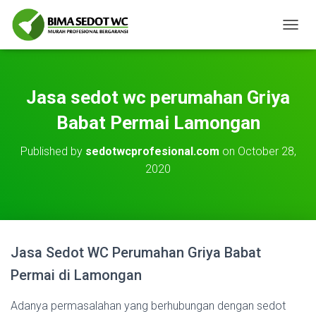
T
O
G
G
L
Jasa sedot wc perumahan Griya
E
N
Babat Permai Lamongan
A
V
Published by
sedotwcprofesional.com
on
October 28,
I
2020
G
A
T
I
O
N
Jasa Sedot WC Perumahan Griya Babat
Permai di Lamongan
Adanya permasalahan yang berhubungan dengan sedot