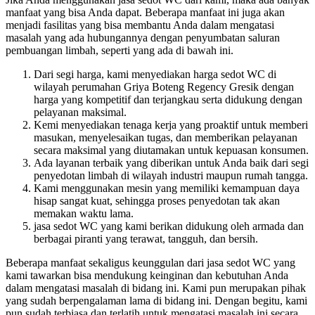
manfaat yang bisa Anda dapat. Beberapa manfaat ini juga akan
menjadi fasilitas yang bisa membantu Anda dalam mengatasi
masalah yang ada hubungannya dengan penyumbatan saluran
pembuangan limbah, seperti yang ada di bawah ini.
Dari segi harga, kami menyediakan harga sedot WC di
wilayah perumahan Griya Boteng Regency Gresik dengan
harga yang kompetitif dan terjangkau serta didukung dengan
pelayanan maksimal.
Kemi menyediakan tenaga kerja yang proaktif untuk memberi
masukan, menyelesaikan tugas, dan memberikan pelayanan
secara maksimal yang diutamakan untuk kepuasan konsumen.
Ada layanan terbaik yang diberikan untuk Anda baik dari segi
penyedotan limbah di wilayah industri maupun rumah tangga.
Kami menggunakan mesin yang memiliki kemampuan daya
hisap sangat kuat, sehingga proses penyedotan tak akan
memakan waktu lama.
jasa sedot WC yang kami berikan didukung oleh armada dan
berbagai piranti yang terawat, tangguh, dan bersih.
Beberapa manfaat sekaligus keunggulan dari jasa sedot WC yang
kami tawarkan bisa mendukung keinginan dan kebutuhan Anda
dalam mengatasi masalah di bidang ini. Kami pun merupakan pihak
yang sudah berpengalaman lama di bidang ini. Dengan begitu, kami
pun sudah terbiasa dan terlatih untuk mengatasi masalah ini secara