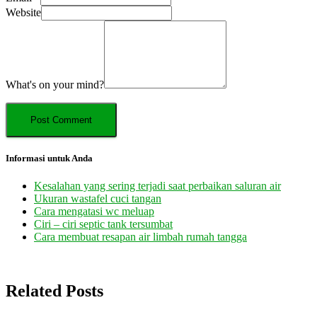
Website
What's on your mind?
Informasi untuk Anda
Kesalahan yang sering terjadi saat perbaikan saluran air
Ukuran wastafel cuci tangan
Cara mengatasi wc meluap
Ciri – ciri septic tank tersumbat
Cara membuat resapan air limbah rumah tangga
Related Posts