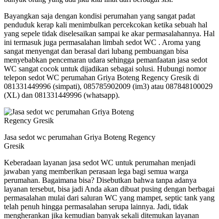
Bayangkan saja dengan kondisi perumahan yang sangat padat
penduduk kerap kali menimbulkan percekcokan ketika sebuah hal
yang sepele tidak diselesaikan sampai ke akar permasalahannya. Hal
ini termasuk juga permasalahan limbah sedot WC . Aroma yang
sangat menyengat dan berasal dari lubang pembuangan bisa
menyebabkan pencemaran udara sehingga pemanfaatan jasa sedot
WC sangat cocok untuk dijadikan sebagai solusi. Hubungi nomor
telepon sedot WC perumahan Griya Boteng Regency Gresik di
081331449996 (simpati), 085785902009 (im3) atau 087848100029
(XL) dan 081331449996 (whatsapp).
Jasa sedot wc perumahan Griya Boteng Regency
Gresik
Keberadaan layanan jasa sedot WC untuk perumahan menjadi
jawaban yang memberikan perasaan lega bagi semua warga
perumahan. Bagaimana bisa? Disebutkan bahwa tanpa adanya
layanan tersebut, bisa jadi Anda akan dibuat pusing dengan berbagai
permasalahan mulai dari saluran WC yang mampet, septic tank yang
telah penuh hingga permasalahan serupa lainnya. Jadi, tidak
mengherankan jika kemudian banyak sekali ditemukan layanan