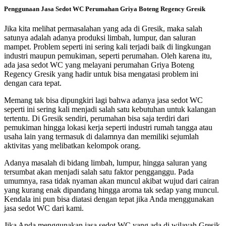
Penggunaan Jasa Sedot WC Perumahan Griya Boteng Regency Gresik
Jika kita melihat permasalahan yang ada di Gresik, maka salah
satunya adalah adanya produksi limbah, lumpur, dan saluran
mampet. Problem seperti ini sering kali terjadi baik di lingkungan
industri maupun pemukiman, seperti perumahan. Oleh karena itu,
ada jasa sedot WC yang melayani perumahan Griya Boteng
Regency Gresik yang hadir untuk bisa mengatasi problem ini
dengan cara tepat.
Memang tak bisa dipungkiri lagi bahwa adanya jasa sedot WC
seperti ini sering kali menjadi salah satu kebutuhan untuk kalangan
tertentu. Di Gresik sendiri, perumahan bisa saja terdiri dari
pemukiman hingga lokasi kerja seperti industri rumah tangga atau
usaha lain yang termasuk di dalamnya dan memiliki sejumlah
aktivitas yang melibatkan kelompok orang.
Adanya masalah di bidang limbah, lumpur, hingga saluran yang
tersumbat akan menjadi salah satu faktor pengganggu. Pada
umumnya, rasa tidak nyaman akan muncul akibat wujud dari cairan
yang kurang enak dipandang hingga aroma tak sedap yang muncul.
Kendala ini pun bisa diatasi dengan tepat jika Anda menggunakan
jasa sedot WC dari kami.
Jika Anda menggunakan jasa sedot WC yang ada di wilayah Gresik,