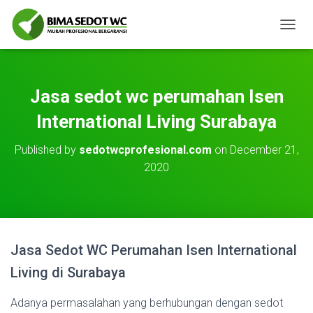
T
O
G
G
L
Jasa sedot wc perumahan Isen
E
N
International Living Surabaya
A
V
Published by
sedotwcprofesional.com
on
December 21,
I
2020
G
A
T
I
O
N
Jasa Sedot WC Perumahan Isen International
Living di Surabaya
Adanya permasalahan yang berhubungan dengan sedot