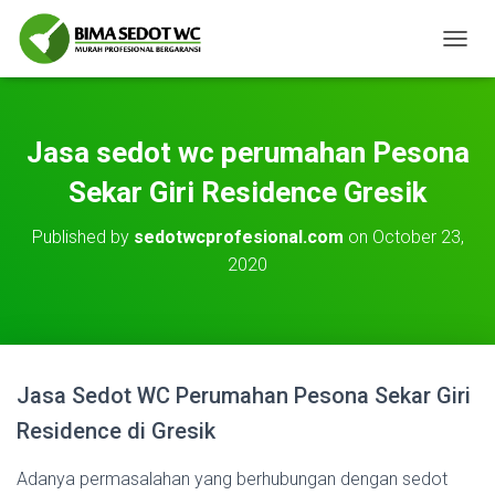
T
O
G
G
L
Jasa sedot wc perumahan Pesona
E
N
Sekar Giri Residence Gresik
A
V
Published by
sedotwcprofesional.com
on
October 23,
I
2020
G
A
T
I
O
N
Jasa Sedot WC Perumahan Pesona Sekar Giri
Residence di Gresik
Adanya permasalahan yang berhubungan dengan sedot