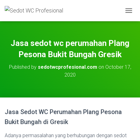
T
O
G
G
L
Jasa sedot wc perumahan Plang
E
N
Pesona Bukit Bungah Gresik
A
V
Published by
sedotwcprofesional.com
on
October 17,
I
2020
G
A
T
I
O
N
Jasa Sedot WC Perumahan Plang Pesona
Bukit Bungah di Gresik
Adanya permasalahan yang berhubungan dengan sedot